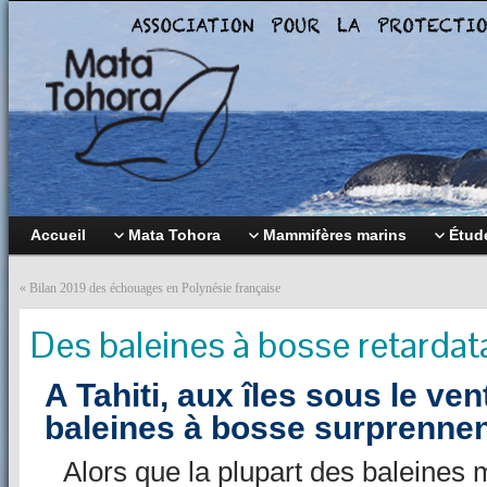
Accueil
Mata Tohora
Mammifères marins
Étude
«
Bilan 2019 des échouages en Polynésie française
Des baleines à bosse retardat
A Tahiti, aux îles sous le ve
baleines à bosse surprennen
Alors que la plupart des baleines m