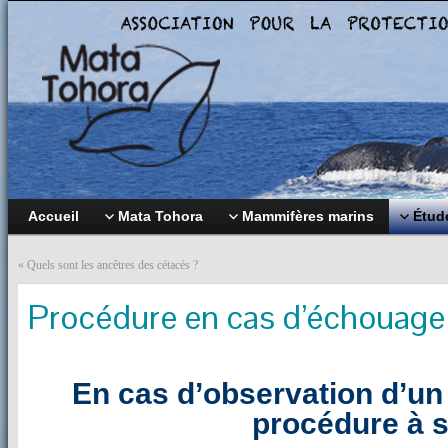
Accueil
Mata Tohora
Mammifères marins
Étude
«
Quels sont les ancêtres des cétacés ?
Procédure en cas d’échouage
En cas d’observation d’un 
procédure à s