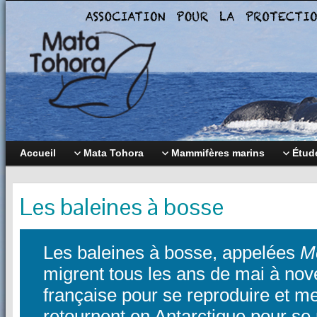
Accueil
Mata Tohora
Mammifères marins
Étude
Les baleines à bosse
Les baleines à bosse, appelées
M
migrent tous les ans de mai à no
française pour se reproduire et me
retournent en Antarctique pour se no