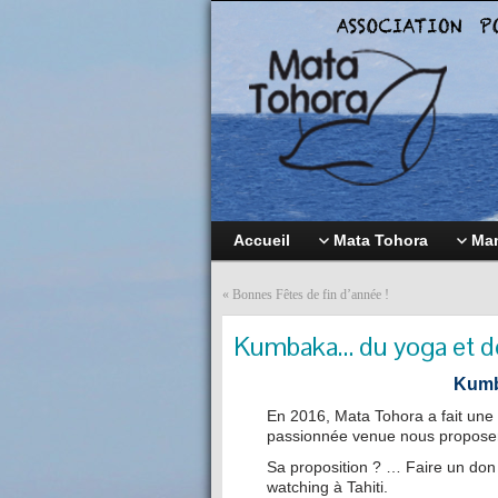
Accueil
Mata Tohora
Mam
«
Bonnes Fêtes de fin d’année !
Kumbaka… du yoga et de
Kumb
En 2016, Mata Tohora a fait une 
passionnée venue nous proposer
Sa proposition ? … Faire un don 
watching à Tahiti.