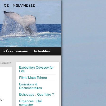
Éco-tourisme
Actualités
française
»
Expédition Odyssey for
Life
Films Mata Tohora
Emissions &
Documentaires
Echouage : Que faire ?
le-
Urgences : Qui
contacter