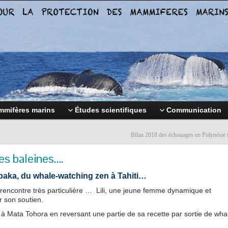
mifères marins
Études scientifiques
Communication
Bilan 2018 des échouages en Polynésie 
s baleines….
aka, du whale-watching zen à Tahiti…
rencontre très particulière … Lili, une jeune femme dynamique et
 son soutien.
à Mata Tohora en reversant une partie de sa recette par sortie de wha