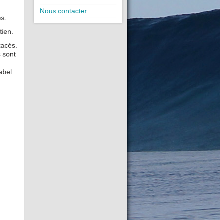
Nous contacter
s.
tien.
tacés.
 sont
abel