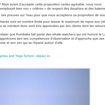
 Mais avant d’accepter cette proposition certes agréable, nous nous
lissait bien nos « critères » de respect des dauphins et des baleine
ses preuves sur l’eau pour que nous acceptions sa proposition de sou
étacés sont en nombre limité pour laisser le maximum de repos aux cé
se méritent donc sont très appréciées par ses clients dont les retours
ater que Kumbaka fait partie des whale-watchers qui ont honoré le L
apprécions tant ses compétences d’observation et d’approche que ses
se et son zen qui se répand autour d’elle.
pnea and Yoga School, cliquez ici.