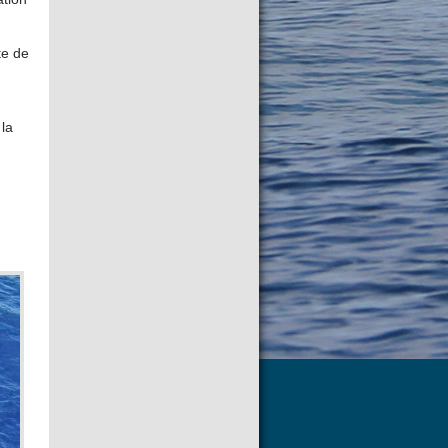
te de
la