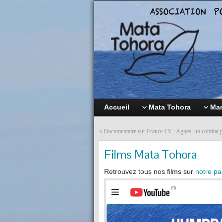
Accueil
Mata Tohora
Mam
«
Documentaire sur France TV : Agnès, un combat po
Films Mata Tohora
Retrouvez tous nos films sur
notre pa