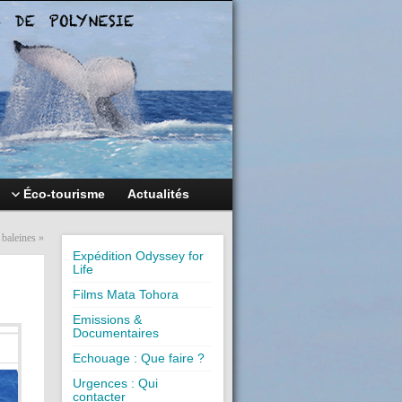
Éco-tourisme
Actualités
 baleines
»
Expédition Odyssey for
Life
Films Mata Tohora
Emissions &
Documentaires
Echouage : Que faire ?
Urgences : Qui
contacter