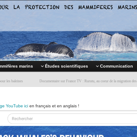
mifères marins
Études scientifiques
Communication
ur les baleines
Documentaire sur France TV : Rurutu, au coeur de la migration des
ge YouTube ici
en français et en anglais !