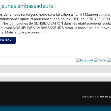
s jeunes ambassadeurs !
s dons nous renforçons notre sensibilisation à Tahiti ! Mauruuru matai 
 maintenant cliquez ici pour continuer à nous AIDER pour PROTEGER 
 Nos campagnes de SENSIBILISATION dans les établissements scola
ent avec NOS JEUNES AMBASSADEURS rempli d’espoir pour leur ave
ns, Matis et Elie parcourent …
 à lire »
Propulsé par
WordPr