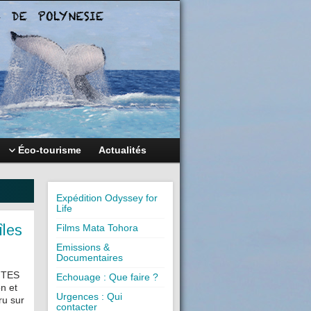
Éco-tourisme
Actualités
Expédition Odyssey for
Life
îles
Films Mata Tohora
Emissions &
Documentaires
ITES
Echouage : Que faire ?
n et
Urgences : Qui
ru sur
contacter