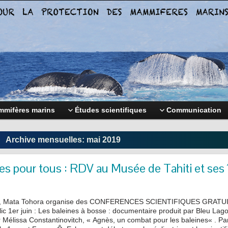
mifères marins
Études scientifiques
Communication
Archive mensuelles:
mai 2019
es pour tous : RDV au Musée de Tahiti et ses 
s, Mata Tohora organise des CONFERENCES SCIENTIFIQUES GRATU
ic 1er juin : Les baleines à bosse : documentaire produit par Bleu Lago
r Mélissa Constantinovitch, « Agnès, un combat pour les baleines« . Pa