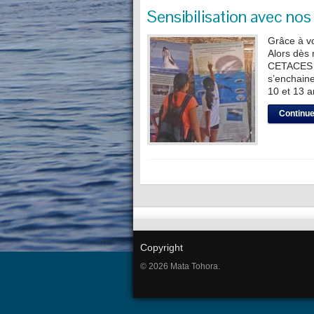
Sensibilisation avec no
Grâce à vo
Alors dès
CETACES !
s’enchain
10 et 13 a
Continuer
Copyright
© 2026 Mata Tohora.