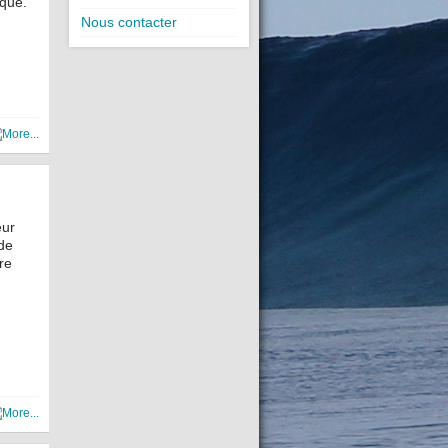
ique.
Nous contacter
eur
de
re