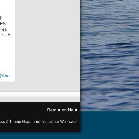
!!
LES
ires
nir…A
Retour en Haut
ess
&
Thème Graphene
. Traduit par
Wp Trads
.