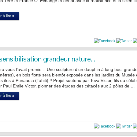
la 1ere et France Ô. Echange et débat avec la réalisatrice et la scientif
 à lire »
sensibilisation grandeur nature…
a vous l’avait promis… Une sculpture d’un dauphin à long bec, grand
mètres), en bois flotté sera bientôt exposée dans les jardins du Musée 
es îles à Punaauia (Tahiti) !! Projet soutenu par Teva Victor, fils du célèb
r Paul Emile Victor, pionner des études des cétacés aux 2 pôles de …
 à lire »