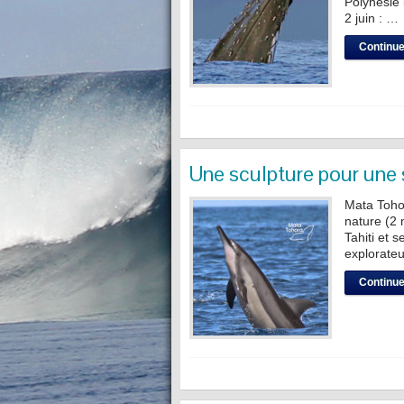
Polynésie 
2 juin : …
Continuer
Une sculpture pour une 
Mata Tohor
nature (2 
Tahiti et s
explorateu
Continuer