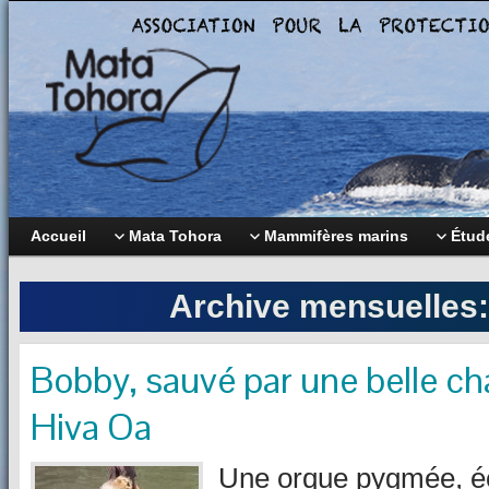
Accueil
Mata Tohora
Mammifères marins
Étude
Archive mensuelles
Bobby, sauvé par une belle cha
Hiva Oa
Une orque pygmée, éc