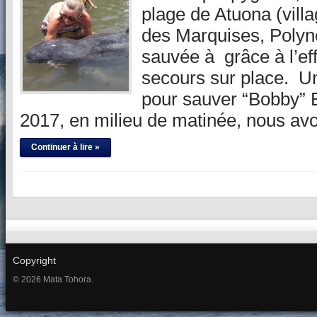
plage de Atuona (vill
des Marquises, Polyné
sauvée à grâce à l’effi
secours sur place. Un
pour sauver “Bobby” En
2017, en milieu de matinée, nous av
Continuer à lire »
Copyright
© 2026 Mata Tohora.